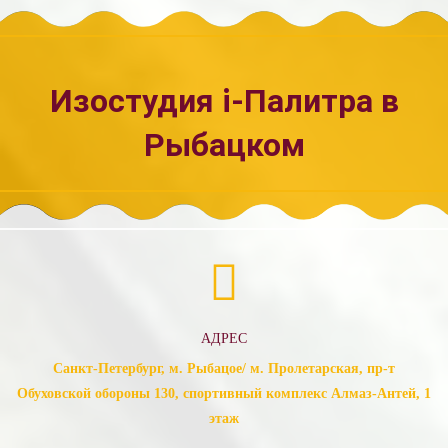
Изостудия i-Палитра в
Рыбацком
АДРЕС
Санкт-Петербург, м. Рыбацое/ м. Пролетарская, пр-т
Обуховской обороны 130, спортивный комплекс Алмаз-Антей, 1
этаж