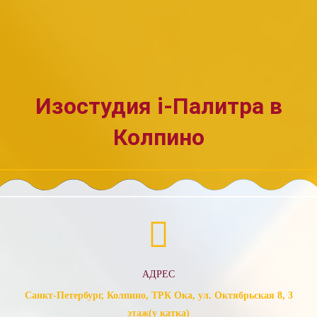
Изостудия i-Палитра в
Колпино
АДРЕС
Санкт-Петербург, Колпино, ТРК Ока, ул. Октябрьская 8, 3
этаж(у катка)