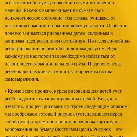
всё это способствует успокоению и умиротворению
малыша. Ребёнок выплескивает на бумагу своё
психологическое состояние, тем самым, очищаясь от
негативных эмоций и накопившейся усталости. Особенно
полезно заниматься рисованием детям, склонным к
капризам и депрессивным состояниям. Но и для спокойных
ребят рисование не будет бесполезным досугом. Ведь
каждому из нас порой так необходимо избавиться от
накопившегося эмоционального груза! И здорово, когда
ребёнок выплёскивает эмоции в творческом потоке
самовыражения.
• Кроме всего прочего, курсы рисования для детей учат
ребёнка достигать запланированных целей. Ведь, как
известно, процесс рисования устроен следующим образом:
мы воображаем готовый рисунок (устанавливаем перед
собой цель) и затем постепенно переносим картину из
воображения на бумагу (достигаем цели). Рисунок – это
реальный результат нашей деятельности. Таким образом,