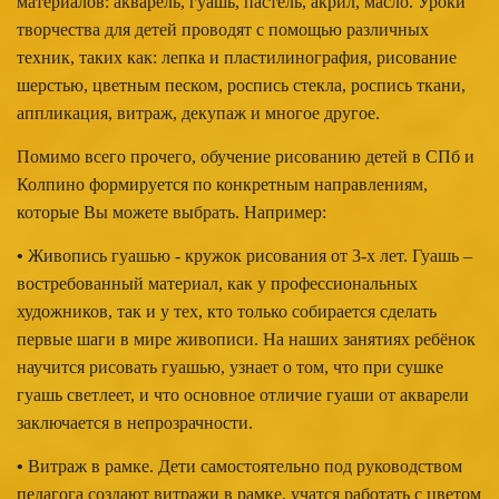
материалов: акварель, гуашь, пастель, акрил, масло. Уроки
творчества для детей проводят с помощью различных
техник, таких как: лепка и пластилинография, рисование
шерстью, цветным песком, роспись стекла, роспись ткани,
аппликация, витраж, декупаж и многое другое.
Помимо всего прочего, обучение рисованию детей в СПб и
Колпино формируется по конкретным направлениям,
которые Вы можете выбрать. Например:
•
Живопись гуашью - кружок рисования от 3-х лет. Гуашь –
востребованный материал, как у профессиональных
художников, так и у тех, кто только собирается сделать
первые шаги в мире живописи. На наших занятиях ребёнок
научится рисовать гуашью, узнает о том, что при сушке
гуашь светлеет, и что основное отличие гуаши от акварели
заключается в непрозрачности.
•
Витраж в рамке. Дети самостоятельно под руководством
педагога создают витражи в рамке, учатся работать с цветом